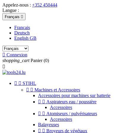
Appelez-nous :
+352 450444
Langue :
Français

Français
Deutsch
English GB

Connexion
shopping_cart
Panier
(0)



STIHL


Machines et Accessoires
Accessoires pour machines sur batterie


Aspirateurs eau / poussière
Accessoires


Atomiseurs / pulvérisateurs
Accessoires
Balayeuses


Broyeurs de végétaux