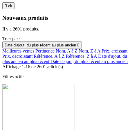

ok
Nouveaux produits
Il y a 2601 produits.
Trier par :
Date d'ajout, du plus récent au plus ancien

Meilleures ventes
Pertinence
Nom, A à Z
Nom, Z à A
Prix, croissant
Prix, décroissant
Référence, A à Z
Référence, Z à A
Date d'ajout, du
plus ancien au plus récent
Date d'ajout, du plus récent au plus ancien
Affichage 1-16 de 2601 article(s)
Filtres actifs