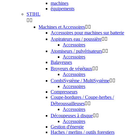
machines
équipements
STIHL


Machines et Accessoires


Accessoires pour machines sur batterie
Aspirateurs eau / poussière


Accessoires
Atomiseurs / pulvérisateurs


Accessoires
Balayeuses
Broyeurs de végétaux


Accessoires
CombiSystème / MultiSystème


Accessoires
Compresseurs
Coupe-bordures / Coupe-herbes /
Débroussailleuses


Accessoires
Découpeuses à disque


Accessoires
Gestion d'énergie
Haches / merlins / outils forestiers