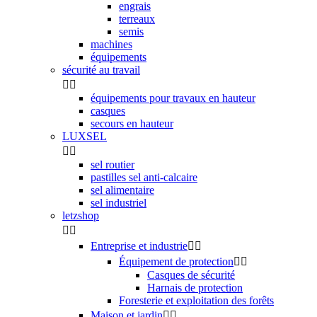
engrais
terreaux
semis
machines
équipements
sécurité au travail


équipements pour travaux en hauteur
casques
secours en hauteur
LUXSEL


sel routier
pastilles sel anti-calcaire
sel alimentaire
sel industriel
letzshop


Entreprise et industrie


Équipement de protection


Casques de sécurité
Harnais de protection
Foresterie et exploitation des forêts
Maison et jardin

