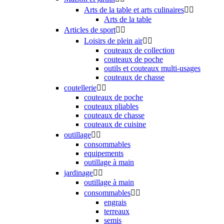
Arts de la table et arts culinaires


Arts de la table
Articles de sport


Loisirs de plein air


couteaux de collection
couteaux de poche
outils et couteaux multi-usages
couteaux de chasse
coutellerie


couteaux de poche
couteaux pliables
couteaux de chasse
couteaux de cuisine
outillage


consommables
equipements
outillage à main
jardinage


outillage à main
consommables


engrais
terreaux
semis