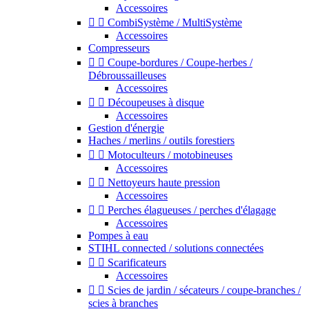
Accessoires


CombiSystème / MultiSystème
Accessoires
Compresseurs


Coupe-bordures / Coupe-herbes /
Débroussailleuses
Accessoires


Découpeuses à disque
Accessoires
Gestion d'énergie
Haches / merlins / outils forestiers


Motoculteurs / motobineuses
Accessoires


Nettoyeurs haute pression
Accessoires


Perches élagueuses / perches d'élagage
Accessoires
Pompes à eau
STIHL connected / solutions connectées


Scarificateurs
Accessoires


Scies de jardin / sécateurs / coupe-branches /
scies à branches