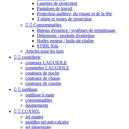
Lunettes de protection
Pantalons de travail
Protection auditive, du visage et de la tête
T-shirts et vestes de protection


Consommables
Bidons d'essence / systèmes de remplissage
Détergents / produits d'entretien
Huiles moteur / huile-de-chaîne
STIHL Kits
Articles pour les fans


coutellerie
couteaux LAGUIOLE
sommelier LAGUIOLE
couteaux de poche
couteaux de chasse
couteaux de cuisine


outillage
outillage à main
consommables
équipements


LUXSEL
sel routier
pastilles sel anti-calcaire
sel alimentaire