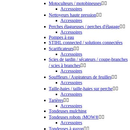
Motoculteurs / motobineuses


Accessoires
Nettoyeurs haute pression


Accessoires
Perches élagueuses / perches d'élagage


Accessoires
Pompes à eau
STIHL connected / solutions connectées
Scarificateurs


Accessoires
Scies de jardin / sécateurs / coupe-branches
/ scies à branches


Accessoires
Souffleurs / Aspirateurs de feuilles


Accessoires
Taille-haies / taille-haies sur perche


Accessoires
Tarières


Accessoires
Tondeuses mulching
Tondeuses robots ¡MOW®


Accessoires
Tondeuses à gazon

