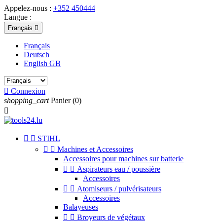
Appelez-nous :
+352 450444
Langue :
Français

Français
Deutsch
English GB

Connexion
shopping_cart
Panier
(0)



STIHL


Machines et Accessoires
Accessoires pour machines sur batterie


Aspirateurs eau / poussière
Accessoires


Atomiseurs / pulvérisateurs
Accessoires
Balayeuses


Broyeurs de végétaux