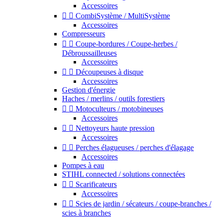
Accessoires


CombiSystème / MultiSystème
Accessoires
Compresseurs


Coupe-bordures / Coupe-herbes /
Débroussailleuses
Accessoires


Découpeuses à disque
Accessoires
Gestion d'énergie
Haches / merlins / outils forestiers


Motoculteurs / motobineuses
Accessoires


Nettoyeurs haute pression
Accessoires


Perches élagueuses / perches d'élagage
Accessoires
Pompes à eau
STIHL connected / solutions connectées


Scarificateurs
Accessoires


Scies de jardin / sécateurs / coupe-branches /
scies à branches