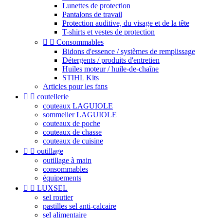
Lunettes de protection
Pantalons de travail
Protection auditive, du visage et de la tête
T-shirts et vestes de protection


Consommables
Bidons d'essence / systèmes de remplissage
Détergents / produits d'entretien
Huiles moteur / huile-de-chaîne
STIHL Kits
Articles pour les fans


coutellerie
couteaux LAGUIOLE
sommelier LAGUIOLE
couteaux de poche
couteaux de chasse
couteaux de cuisine


outillage
outillage à main
consommables
équipements


LUXSEL
sel routier
pastilles sel anti-calcaire
sel alimentaire