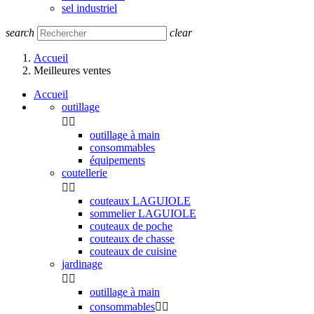
sel industriel
search
clear
Accueil
Meilleures ventes
Accueil
outillage


outillage à main
consommables
équipements
coutellerie


couteaux LAGUIOLE
sommelier LAGUIOLE
couteaux de poche
couteaux de chasse
couteaux de cuisine
jardinage


outillage à main
consommables

