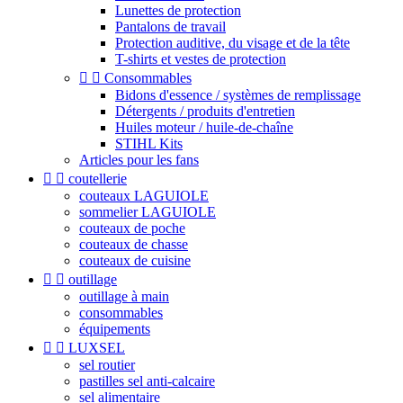
Lunettes de protection
Pantalons de travail
Protection auditive, du visage et de la tête
T-shirts et vestes de protection


Consommables
Bidons d'essence / systèmes de remplissage
Détergents / produits d'entretien
Huiles moteur / huile-de-chaîne
STIHL Kits
Articles pour les fans


coutellerie
couteaux LAGUIOLE
sommelier LAGUIOLE
couteaux de poche
couteaux de chasse
couteaux de cuisine


outillage
outillage à main
consommables
équipements


LUXSEL
sel routier
pastilles sel anti-calcaire
sel alimentaire