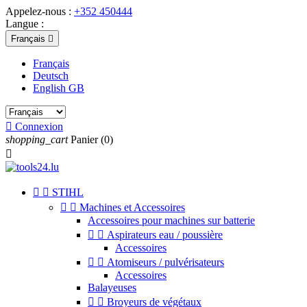
Appelez-nous :
+352 450444
Langue :
Français

Français
Deutsch
English GB

Connexion
shopping_cart
Panier
(0)



STIHL


Machines et Accessoires
Accessoires pour machines sur batterie


Aspirateurs eau / poussière
Accessoires


Atomiseurs / pulvérisateurs
Accessoires
Balayeuses


Broyeurs de végétaux