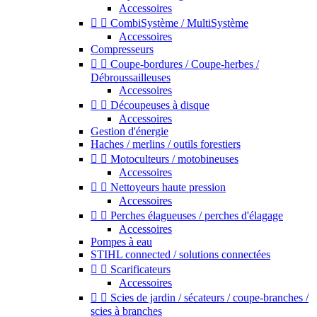
Accessoires


CombiSystème / MultiSystème
Accessoires
Compresseurs


Coupe-bordures / Coupe-herbes /
Débroussailleuses
Accessoires


Découpeuses à disque
Accessoires
Gestion d'énergie
Haches / merlins / outils forestiers


Motoculteurs / motobineuses
Accessoires


Nettoyeurs haute pression
Accessoires


Perches élagueuses / perches d'élagage
Accessoires
Pompes à eau
STIHL connected / solutions connectées


Scarificateurs
Accessoires


Scies de jardin / sécateurs / coupe-branches /
scies à branches