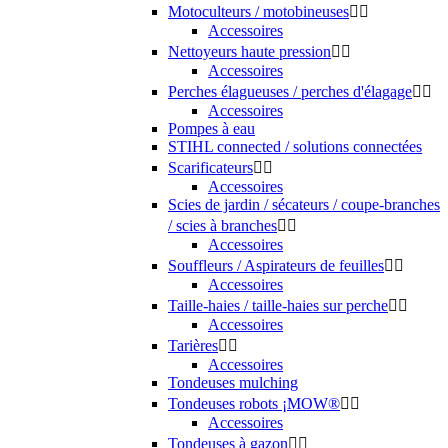
Motoculteurs / motobineuses


Accessoires
Nettoyeurs haute pression


Accessoires
Perches élagueuses / perches d'élagage


Accessoires
Pompes à eau
STIHL connected / solutions connectées
Scarificateurs


Accessoires
Scies de jardin / sécateurs / coupe-branches
/ scies à branches


Accessoires
Souffleurs / Aspirateurs de feuilles


Accessoires
Taille-haies / taille-haies sur perche


Accessoires
Tarières


Accessoires
Tondeuses mulching
Tondeuses robots ¡MOW®


Accessoires
Tondeuses à gazon

