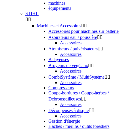
machines
équipements
STIHL


Machines et Accessoires


Accessoires pour machines sur batterie
Aspirateurs eau / poussière


Accessoires
Atomiseurs / pulvérisateurs


Accessoires
Balayeuses
Broyeurs de végétaux


Accessoires
CombiSystème / MultiSystème


Accessoires
Compresseurs
Coupe-bordures / Coupe-herbes /
Débroussailleuses


Accessoires
Découpeuses à disque


Accessoires
Gestion d'énergie
Haches / merlins / outils forestiers