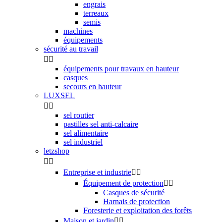
engrais
terreaux
semis
machines
équipements
sécurité au travail


équipements pour travaux en hauteur
casques
secours en hauteur
LUXSEL


sel routier
pastilles sel anti-calcaire
sel alimentaire
sel industriel
letzshop


Entreprise et industrie


Équipement de protection


Casques de sécurité
Harnais de protection
Foresterie et exploitation des forêts
Maison et jardin

