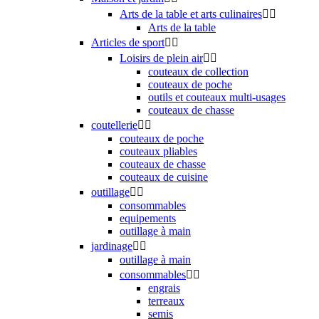
Arts de la table et arts culinaires


Arts de la table
Articles de sport


Loisirs de plein air


couteaux de collection
couteaux de poche
outils et couteaux multi-usages
couteaux de chasse
coutellerie


couteaux de poche
couteaux pliables
couteaux de chasse
couteaux de cuisine
outillage


consommables
equipements
outillage à main
jardinage


outillage à main
consommables


engrais
terreaux
semis