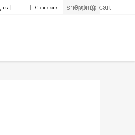
shopping_cart


Panier
(0)
çais
Connexion