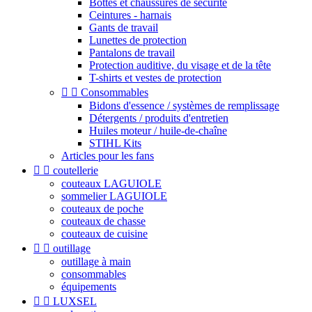
Bottes et chaussures de sécurité
Ceintures - harnais
Gants de travail
Lunettes de protection
Pantalons de travail
Protection auditive, du visage et de la tête
T-shirts et vestes de protection


Consommables
Bidons d'essence / systèmes de remplissage
Détergents / produits d'entretien
Huiles moteur / huile-de-chaîne
STIHL Kits
Articles pour les fans


coutellerie
couteaux LAGUIOLE
sommelier LAGUIOLE
couteaux de poche
couteaux de chasse
couteaux de cuisine


outillage
outillage à main
consommables
équipements


LUXSEL