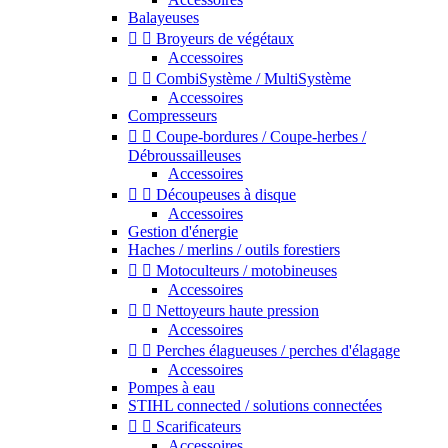
Balayeuses


Broyeurs de végétaux
Accessoires


CombiSystème / MultiSystème
Accessoires
Compresseurs


Coupe-bordures / Coupe-herbes /
Débroussailleuses
Accessoires


Découpeuses à disque
Accessoires
Gestion d'énergie
Haches / merlins / outils forestiers


Motoculteurs / motobineuses
Accessoires


Nettoyeurs haute pression
Accessoires


Perches élagueuses / perches d'élagage
Accessoires
Pompes à eau
STIHL connected / solutions connectées


Scarificateurs
Accessoires