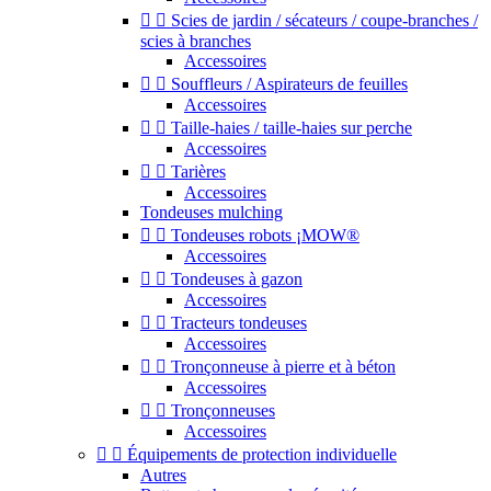


Scies de jardin / sécateurs / coupe-branches /
scies à branches
Accessoires


Souffleurs / Aspirateurs de feuilles
Accessoires


Taille-haies / taille-haies sur perche
Accessoires


Tarières
Accessoires
Tondeuses mulching


Tondeuses robots ¡MOW®
Accessoires


Tondeuses à gazon
Accessoires


Tracteurs tondeuses
Accessoires


Tronçonneuse à pierre et à béton
Accessoires


Tronçonneuses
Accessoires


Équipements de protection individuelle
Autres