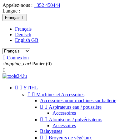
Appelez-nous :
+352 450444
Langue :
Français

Français
Deutsch
English GB

Connexion
shopping_cart
Panier
(0)



STIHL


Machines et Accessoires
Accessoires pour machines sur batterie


Aspirateurs eau / poussière
Accessoires


Atomiseurs / pulvérisateurs
Accessoires
Balayeuses


Broyeurs de végétaux