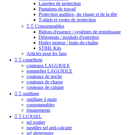
Lunettes de protection
Pantalons de travail
Protection auditive, du visage et de la tête
T-shirts et vestes de protection


Consommables
Bidons d'essence / systèmes de remplissage
Détergents / produits d'entretien
Huiles moteur / huile-de-chaîne
STIHL Kits
Articles pour les fans


coutellerie
couteaux LAGUIOLE
sommelier LAGUIOLE
couteaux de poche
couteaux de chasse
couteaux de cuisine


outillage
outillage à main
consommables
équipements


LUXSEL
sel routier
pastilles sel anti-calcaire
sel alimentaire