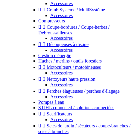
Accessoires


CombiSystème / MultiSystème
Accessoires
Compresseurs


Coupe-bordures / Coupe-herbes /
Débroussailleuses
Accessoires


Découpeuses à disque
Accessoires
Gestion d'énergie
Haches / merlins / outils forestiers


Motoculteurs / motobineuses
Accessoires


Nettoyeurs haute pression
Accessoires


Perches élagueuses / perches d'élagage
Accessoires
Pompes à eau
STIHL connected / solutions connectées


Scarificateurs
Accessoires


Scies de jardin / sécateurs / coupe-branches /
scies à branches