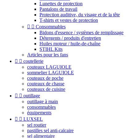
Lunettes de protection
Pantalons de travail
Protection auditive, du visage et de la tête
T-shirts et vestes de protection


Consommables
Bidons d'essence / systèmes de remplissage
Détergents / produits d'entretien
Huiles moteur / huile-de-chaîne
STIHL Kits
Articles pour les fans


coutellerie
couteaux LAGUIOLE
sommelier LAGUIOLE
couteaux de poche
couteaux de chasse
couteaux de cuisine


outillage
outillage à main
consommables
équipements


LUXSEL
sel routier
pastilles sel anti-calcaire
sel alimentaire