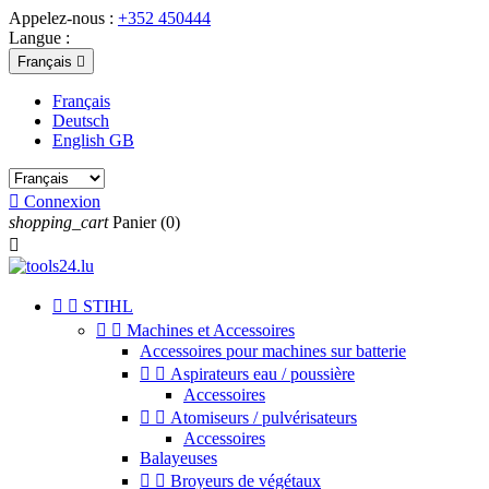
Appelez-nous :
+352 450444
Langue :
Français

Français
Deutsch
English GB

Connexion
shopping_cart
Panier
(0)



STIHL


Machines et Accessoires
Accessoires pour machines sur batterie


Aspirateurs eau / poussière
Accessoires


Atomiseurs / pulvérisateurs
Accessoires
Balayeuses


Broyeurs de végétaux