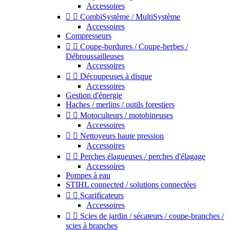
Accessoires


CombiSystème / MultiSystème
Accessoires
Compresseurs


Coupe-bordures / Coupe-herbes /
Débroussailleuses
Accessoires


Découpeuses à disque
Accessoires
Gestion d'énergie
Haches / merlins / outils forestiers


Motoculteurs / motobineuses
Accessoires


Nettoyeurs haute pression
Accessoires


Perches élagueuses / perches d'élagage
Accessoires
Pompes à eau
STIHL connected / solutions connectées


Scarificateurs
Accessoires


Scies de jardin / sécateurs / coupe-branches /
scies à branches