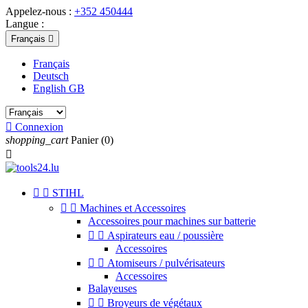
Appelez-nous :
+352 450444
Langue :
Français

Français
Deutsch
English GB

Connexion
shopping_cart
Panier
(0)



STIHL


Machines et Accessoires
Accessoires pour machines sur batterie


Aspirateurs eau / poussière
Accessoires


Atomiseurs / pulvérisateurs
Accessoires
Balayeuses


Broyeurs de végétaux