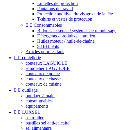
Lunettes de protection
Pantalons de travail
Protection auditive, du visage et de la tête
T-shirts et vestes de protection


Consommables
Bidons d'essence / systèmes de remplissage
Détergents / produits d'entretien
Huiles moteur / huile-de-chaîne
STIHL Kits
Articles pour les fans


coutellerie
couteaux LAGUIOLE
sommelier LAGUIOLE
couteaux de poche
couteaux de chasse
couteaux de cuisine


outillage
outillage à main
consommables
équipements


LUXSEL
sel routier
pastilles sel anti-calcaire
sel alimentaire