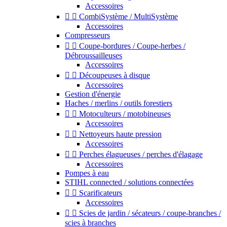
Accessoires


CombiSystème / MultiSystème
Accessoires
Compresseurs


Coupe-bordures / Coupe-herbes /
Débroussailleuses
Accessoires


Découpeuses à disque
Accessoires
Gestion d'énergie
Haches / merlins / outils forestiers


Motoculteurs / motobineuses
Accessoires


Nettoyeurs haute pression
Accessoires


Perches élagueuses / perches d'élagage
Accessoires
Pompes à eau
STIHL connected / solutions connectées


Scarificateurs
Accessoires


Scies de jardin / sécateurs / coupe-branches /
scies à branches