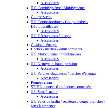
Accessoires


CombiSystème / MultiSystème
Accessoires
Compresseurs


Coupe-bordures / Coupe-herbes /
Débroussailleuses
Accessoires


Découpeuses à disque
Accessoires
Gestion d'énergie
Haches / merlins / outils forestiers


Motoculteurs / motobineuses
Accessoires


Nettoyeurs haute pression
Accessoires


Perches élagueuses / perches d'élagage
Accessoires
Pompes à eau
STIHL connected / solutions connectées


Scarificateurs
Accessoires


Scies de jardin / sécateurs / coupe-branches /
scies à branches