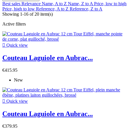
Best sales
Relevance
Name, A to Z
Name, Z to A
Price, low to high
Price, high to low
Reference, A to Z
Reference, Z to A
Showing 1-16 of 20 item(s)
Active filters

Quick view
Couteau Laguiole en Aubrac...
€415.95
New

Quick view
Couteau Laguiole en Aubrac...
€379.95