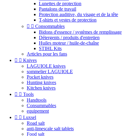
Lunettes de protection
Pantalons de travail
Protection auditive, du visage et de la tête
T-shirts et vestes de protection


Consommables
Bidons d'essence / systèmes de remplissage
Détergents / produits d'entretien
Huiles moteur / huile-de-chaîne
STIHL Kits
Articles pour les fans


Knives
LAGUIOLE knives
sommelier LAGUIOLE
Pocket knives
Hunting knives
Kitchen knives


Tools
Handtools
Consummables
equipement


Luxsel
Road salt
anti-limescale salt tablets
Food salt