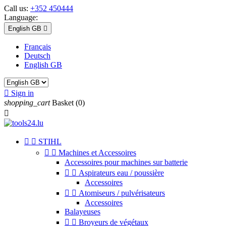
Call us:
+352 450444
Language:
English GB

Français
Deutsch
English GB

Sign in
shopping_cart
Basket
(0)



STIHL


Machines et Accessoires
Accessoires pour machines sur batterie


Aspirateurs eau / poussière
Accessoires


Atomiseurs / pulvérisateurs
Accessoires
Balayeuses


Broyeurs de végétaux