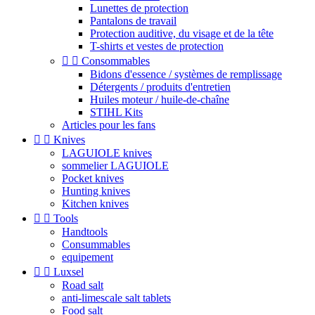
Lunettes de protection
Pantalons de travail
Protection auditive, du visage et de la tête
T-shirts et vestes de protection


Consommables
Bidons d'essence / systèmes de remplissage
Détergents / produits d'entretien
Huiles moteur / huile-de-chaîne
STIHL Kits
Articles pour les fans


Knives
LAGUIOLE knives
sommelier LAGUIOLE
Pocket knives
Hunting knives
Kitchen knives


Tools
Handtools
Consummables
equipement


Luxsel
Road salt
anti-limescale salt tablets
Food salt