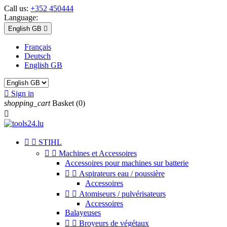
Call us:
+352 450444
Language:
English GB

Français
Deutsch
English GB

Sign in
shopping_cart
Basket
(0)



STIHL


Machines et Accessoires
Accessoires pour machines sur batterie


Aspirateurs eau / poussière
Accessoires


Atomiseurs / pulvérisateurs
Accessoires
Balayeuses


Broyeurs de végétaux