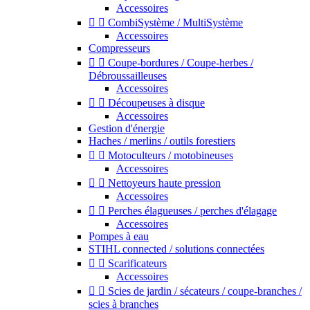
Accessoires


CombiSystème / MultiSystème
Accessoires
Compresseurs


Coupe-bordures / Coupe-herbes /
Débroussailleuses
Accessoires


Découpeuses à disque
Accessoires
Gestion d'énergie
Haches / merlins / outils forestiers


Motoculteurs / motobineuses
Accessoires


Nettoyeurs haute pression
Accessoires


Perches élagueuses / perches d'élagage
Accessoires
Pompes à eau
STIHL connected / solutions connectées


Scarificateurs
Accessoires


Scies de jardin / sécateurs / coupe-branches /
scies à branches