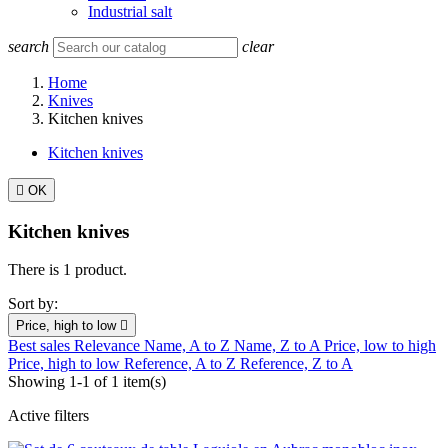
Industrial salt
search
clear
Home
Knives
Kitchen knives
Kitchen knives

OK
Kitchen knives
There is 1 product.
Sort by:
Price, high to low

Best sales
Relevance
Name, A to Z
Name, Z to A
Price, low to high
Price, high to low
Reference, A to Z
Reference, Z to A
Showing 1-1 of 1 item(s)
Active filters