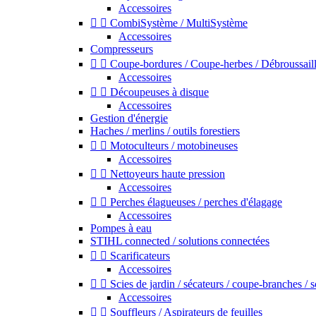
Accessoires


CombiSystème / MultiSystème
Accessoires
Compresseurs


Coupe-bordures / Coupe-herbes / Débroussail
Accessoires


Découpeuses à disque
Accessoires
Gestion d'énergie
Haches / merlins / outils forestiers


Motoculteurs / motobineuses
Accessoires


Nettoyeurs haute pression
Accessoires


Perches élagueuses / perches d'élagage
Accessoires
Pompes à eau
STIHL connected / solutions connectées


Scarificateurs
Accessoires


Scies de jardin / sécateurs / coupe-branches / 
Accessoires


Souffleurs / Aspirateurs de feuilles