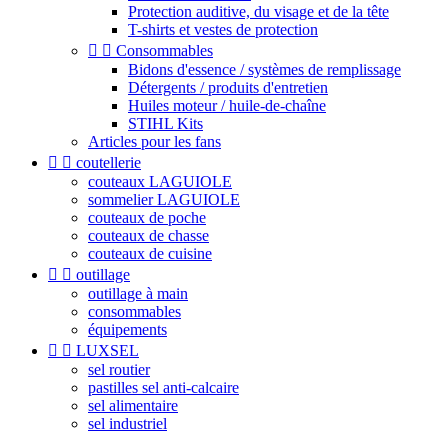
Protection auditive, du visage et de la tête
T-shirts et vestes de protection


Consommables
Bidons d'essence / systèmes de remplissage
Détergents / produits d'entretien
Huiles moteur / huile-de-chaîne
STIHL Kits
Articles pour les fans


coutellerie
couteaux LAGUIOLE
sommelier LAGUIOLE
couteaux de poche
couteaux de chasse
couteaux de cuisine


outillage
outillage à main
consommables
équipements


LUXSEL
sel routier
pastilles sel anti-calcaire
sel alimentaire
sel industriel