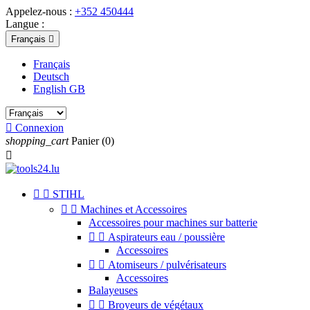
Appelez-nous :
+352 450444
Langue :
Français

Français
Deutsch
English GB

Connexion
shopping_cart
Panier
(0)



STIHL


Machines et Accessoires
Accessoires pour machines sur batterie


Aspirateurs eau / poussière
Accessoires


Atomiseurs / pulvérisateurs
Accessoires
Balayeuses


Broyeurs de végétaux