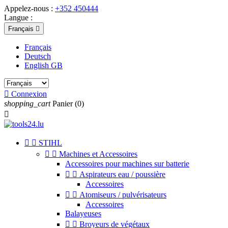
Appelez-nous :
+352 450444
Langue :
Français

Français
Deutsch
English GB

Connexion
shopping_cart
Panier
(0)



STIHL


Machines et Accessoires
Accessoires pour machines sur batterie


Aspirateurs eau / poussière
Accessoires


Atomiseurs / pulvérisateurs
Accessoires
Balayeuses


Broyeurs de végétaux