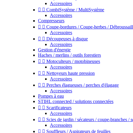
Accessoires


CombiSystème / MultiSystème
Accessoires
Compresseurs


Coupe-bordures / Coupe-herbes / Débroussail
Accessoires


Découpeuses à disque
Accessoires
Gestion d'énergie
Haches / merlins / outils forestiers


Motoculteurs / motobineuses
Accessoires


Nettoyeurs haute pression
Accessoires


Perches élagueuses / perches d'élagage
Accessoires
Pompes à eau
STIHL connected / solutions connectées


Scarificateurs
Accessoires


Scies de jardin / sécateurs / coupe-branches / 
Accessoires


Souffleurs / Aspirateurs de feuilles