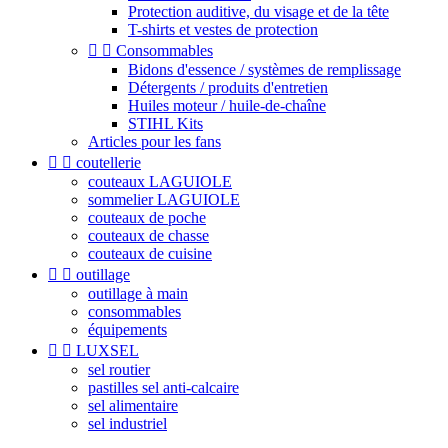
Protection auditive, du visage et de la tête
T-shirts et vestes de protection


Consommables
Bidons d'essence / systèmes de remplissage
Détergents / produits d'entretien
Huiles moteur / huile-de-chaîne
STIHL Kits
Articles pour les fans


coutellerie
couteaux LAGUIOLE
sommelier LAGUIOLE
couteaux de poche
couteaux de chasse
couteaux de cuisine


outillage
outillage à main
consommables
équipements


LUXSEL
sel routier
pastilles sel anti-calcaire
sel alimentaire
sel industriel