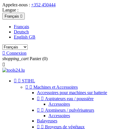
Appelez-nous :
+352 450444
Langue :
Français

Français
Deutsch
English GB

Connexion
shopping_cart
Panier
(0)



STIHL


Machines et Accessoires
Accessoires pour machines sur batterie


Aspirateurs eau / poussière
Accessoires


Atomiseurs / pulvérisateurs
Accessoires
Balayeuses


Broyeurs de végétaux