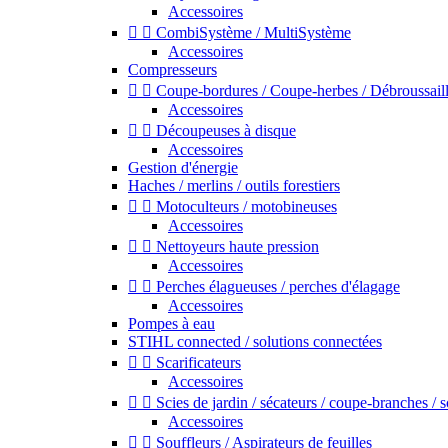
Accessoires


CombiSystème / MultiSystème
Accessoires
Compresseurs


Coupe-bordures / Coupe-herbes / Débroussail
Accessoires


Découpeuses à disque
Accessoires
Gestion d'énergie
Haches / merlins / outils forestiers


Motoculteurs / motobineuses
Accessoires


Nettoyeurs haute pression
Accessoires


Perches élagueuses / perches d'élagage
Accessoires
Pompes à eau
STIHL connected / solutions connectées


Scarificateurs
Accessoires


Scies de jardin / sécateurs / coupe-branches / 
Accessoires


Souffleurs / Aspirateurs de feuilles