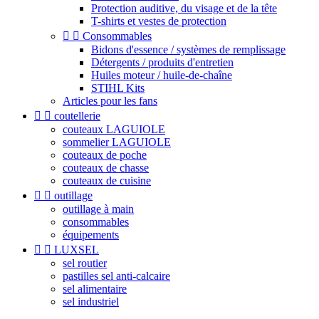
Protection auditive, du visage et de la tête
T-shirts et vestes de protection


Consommables
Bidons d'essence / systèmes de remplissage
Détergents / produits d'entretien
Huiles moteur / huile-de-chaîne
STIHL Kits
Articles pour les fans


coutellerie
couteaux LAGUIOLE
sommelier LAGUIOLE
couteaux de poche
couteaux de chasse
couteaux de cuisine


outillage
outillage à main
consommables
équipements


LUXSEL
sel routier
pastilles sel anti-calcaire
sel alimentaire
sel industriel