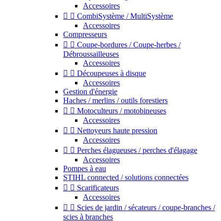
Accessoires


CombiSystème / MultiSystème
Accessoires
Compresseurs


Coupe-bordures / Coupe-herbes /
Débroussailleuses
Accessoires


Découpeuses à disque
Accessoires
Gestion d'énergie
Haches / merlins / outils forestiers


Motoculteurs / motobineuses
Accessoires


Nettoyeurs haute pression
Accessoires


Perches élagueuses / perches d'élagage
Accessoires
Pompes à eau
STIHL connected / solutions connectées


Scarificateurs
Accessoires


Scies de jardin / sécateurs / coupe-branches /
scies à branches