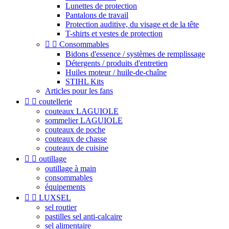
Lunettes de protection
Pantalons de travail
Protection auditive, du visage et de la tête
T-shirts et vestes de protection


Consommables
Bidons d'essence / systèmes de remplissage
Détergents / produits d'entretien
Huiles moteur / huile-de-chaîne
STIHL Kits
Articles pour les fans


coutellerie
couteaux LAGUIOLE
sommelier LAGUIOLE
couteaux de poche
couteaux de chasse
couteaux de cuisine


outillage
outillage à main
consommables
équipements


LUXSEL
sel routier
pastilles sel anti-calcaire
sel alimentaire