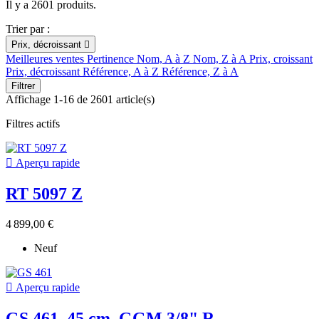
Il y a 2601 produits.
Trier par :
Prix, décroissant

Meilleures ventes
Pertinence
Nom, A à Z
Nom, Z à A
Prix, croissant
Prix, décroissant
Référence, A à Z
Référence, Z à A
Filtrer
Affichage 1-16 de 2601 article(s)
Filtres actifs

Aperçu rapide
RT 5097 Z
4 899,00 €
Neuf

Aperçu rapide
GS 461, 45 cm, GGM 3/8" R