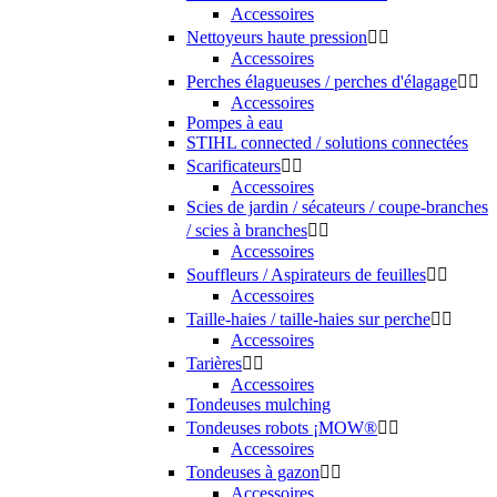
Accessoires
Nettoyeurs haute pression


Accessoires
Perches élagueuses / perches d'élagage


Accessoires
Pompes à eau
STIHL connected / solutions connectées
Scarificateurs


Accessoires
Scies de jardin / sécateurs / coupe-branches
/ scies à branches


Accessoires
Souffleurs / Aspirateurs de feuilles


Accessoires
Taille-haies / taille-haies sur perche


Accessoires
Tarières


Accessoires
Tondeuses mulching
Tondeuses robots ¡MOW®


Accessoires
Tondeuses à gazon


Accessoires