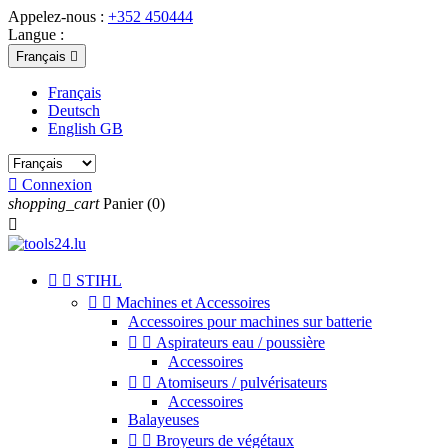
Appelez-nous :
+352 450444
Langue :
Français

Français
Deutsch
English GB

Connexion
shopping_cart
Panier
(0)



STIHL


Machines et Accessoires
Accessoires pour machines sur batterie


Aspirateurs eau / poussière
Accessoires


Atomiseurs / pulvérisateurs
Accessoires
Balayeuses


Broyeurs de végétaux