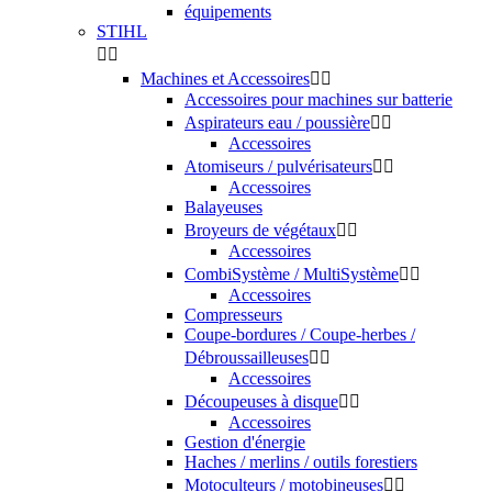
équipements
STIHL


Machines et Accessoires


Accessoires pour machines sur batterie
Aspirateurs eau / poussière


Accessoires
Atomiseurs / pulvérisateurs


Accessoires
Balayeuses
Broyeurs de végétaux


Accessoires
CombiSystème / MultiSystème


Accessoires
Compresseurs
Coupe-bordures / Coupe-herbes /
Débroussailleuses


Accessoires
Découpeuses à disque


Accessoires
Gestion d'énergie
Haches / merlins / outils forestiers
Motoculteurs / motobineuses

