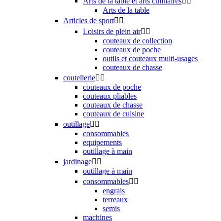
Arts de la table et arts culinaires


Arts de la table
Articles de sport


Loisirs de plein air


couteaux de collection
couteaux de poche
outils et couteaux multi-usages
couteaux de chasse
coutellerie


couteaux de poche
couteaux pliables
couteaux de chasse
couteaux de cuisine
outillage


consommables
equipements
outillage à main
jardinage


outillage à main
consommables


engrais
terreaux
semis
machines