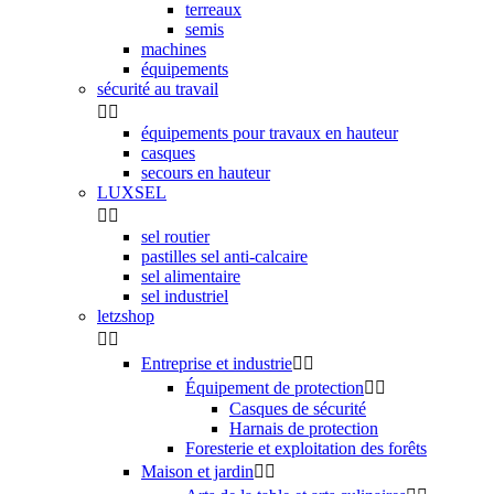
terreaux
semis
machines
équipements
sécurité au travail


équipements pour travaux en hauteur
casques
secours en hauteur
LUXSEL


sel routier
pastilles sel anti-calcaire
sel alimentaire
sel industriel
letzshop


Entreprise et industrie


Équipement de protection


Casques de sécurité
Harnais de protection
Foresterie et exploitation des forêts
Maison et jardin

