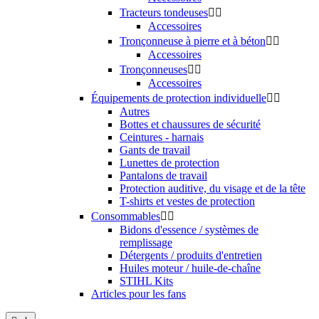
Tracteurs tondeuses


Accessoires
Tronçonneuse à pierre et à béton


Accessoires
Tronçonneuses


Accessoires
Équipements de protection individuelle


Autres
Bottes et chaussures de sécurité
Ceintures - harnais
Gants de travail
Lunettes de protection
Pantalons de travail
Protection auditive, du visage et de la tête
T-shirts et vestes de protection
Consommables


Bidons d'essence / systèmes de
remplissage
Détergents / produits d'entretien
Huiles moteur / huile-de-chaîne
STIHL Kits
Articles pour les fans