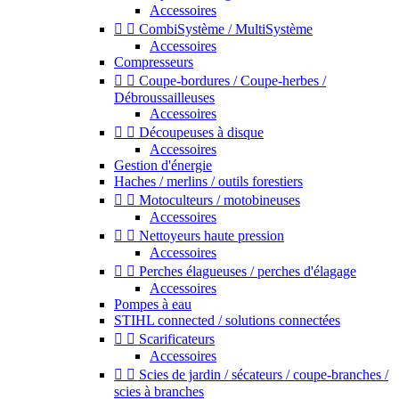
Accessoires


CombiSystème / MultiSystème
Accessoires
Compresseurs


Coupe-bordures / Coupe-herbes /
Débroussailleuses
Accessoires


Découpeuses à disque
Accessoires
Gestion d'énergie
Haches / merlins / outils forestiers


Motoculteurs / motobineuses
Accessoires


Nettoyeurs haute pression
Accessoires


Perches élagueuses / perches d'élagage
Accessoires
Pompes à eau
STIHL connected / solutions connectées


Scarificateurs
Accessoires


Scies de jardin / sécateurs / coupe-branches /
scies à branches