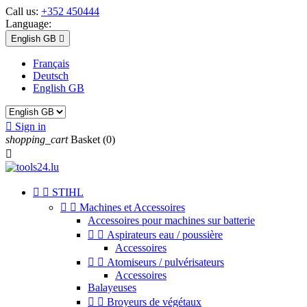
Call us:
+352 450444
Language:
English GB

Français
Deutsch
English GB

Sign in
shopping_cart
Basket
(0)



STIHL


Machines et Accessoires
Accessoires pour machines sur batterie


Aspirateurs eau / poussière
Accessoires


Atomiseurs / pulvérisateurs
Accessoires
Balayeuses


Broyeurs de végétaux