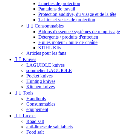
Lunettes de protection
Pantalons de travail
Protection auditive, du visage et de la tête
T-shirts et vestes de protection


Consommables
Bidons d'essence / systèmes de remplissage
Détergents / produits d'entretien
Huiles moteur / huile-de-chaîne
STIHL Kits
Articles pour les fans


Knives
LAGUIOLE knives
sommelier LAGUIOLE
Pocket knives
Hunting knives
Kitchen knives


Tools
Handtools
Consummables
equipement


Luxsel
Road salt
anti-limescale salt tablets
Food salt