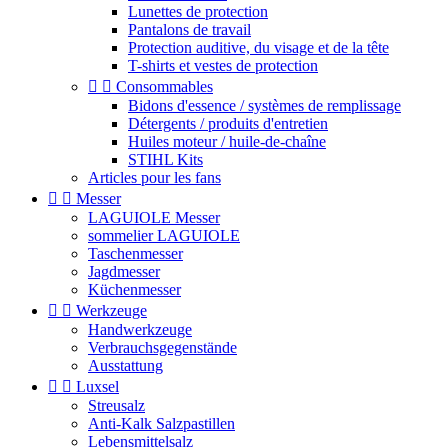
Lunettes de protection
Pantalons de travail
Protection auditive, du visage et de la tête
T-shirts et vestes de protection


Consommables
Bidons d'essence / systèmes de remplissage
Détergents / produits d'entretien
Huiles moteur / huile-de-chaîne
STIHL Kits
Articles pour les fans


Messer
LAGUIOLE Messer
sommelier LAGUIOLE
Taschenmesser
Jagdmesser
Küchenmesser


Werkzeuge
Handwerkzeuge
Verbrauchsgegenstände
Ausstattung


Luxsel
Streusalz
Anti-Kalk Salzpastillen
Lebensmittelsalz