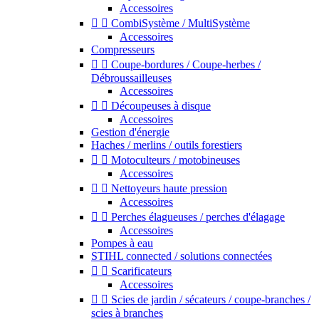
Accessoires


CombiSystème / MultiSystème
Accessoires
Compresseurs


Coupe-bordures / Coupe-herbes /
Débroussailleuses
Accessoires


Découpeuses à disque
Accessoires
Gestion d'énergie
Haches / merlins / outils forestiers


Motoculteurs / motobineuses
Accessoires


Nettoyeurs haute pression
Accessoires


Perches élagueuses / perches d'élagage
Accessoires
Pompes à eau
STIHL connected / solutions connectées


Scarificateurs
Accessoires


Scies de jardin / sécateurs / coupe-branches /
scies à branches