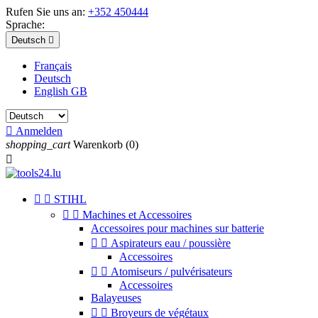
Rufen Sie uns an:
+352 450444
Sprache:
Deutsch

Français
Deutsch
English GB

Anmelden
shopping_cart
Warenkorb
(0)



STIHL


Machines et Accessoires
Accessoires pour machines sur batterie


Aspirateurs eau / poussière
Accessoires


Atomiseurs / pulvérisateurs
Accessoires
Balayeuses


Broyeurs de végétaux